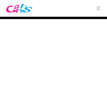
Av. Presidente Perón y León XIII, Florencio Varela, BsAs.
011 4275 1906